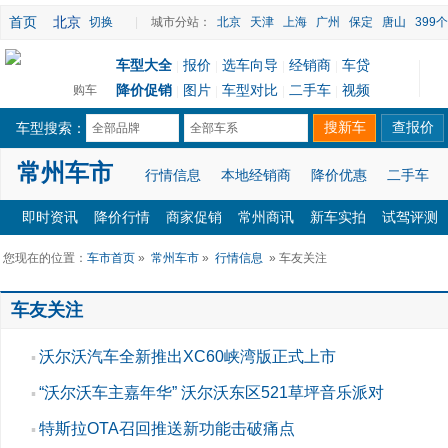
首页
北京
切换
|
城市分站：
北京
天津
上海
广州
保定
唐山
399
车型大全
报价
选车向导
经销商
车贷
|
|
|
|
降价促销
图片
车型对比
二手车
视频
购车
|
|
|
|
车型搜索：
全部品牌
全部车系
常州车市
行情信息
本地经销商
降价优惠
二手车
即时资讯
降价行情
商家促销
常州商讯
新车实拍
试驾评测
您现在的位置：
车市首页
»
常州车市
»
行情信息
» 车友关注
车友关注
沃尔沃汽车全新推出XC60峡湾版正式上市
▪
“沃尔沃车主嘉年华” 沃尔沃东区521草坪音乐派对
▪
特斯拉OTA召回推送新功能击破痛点
▪