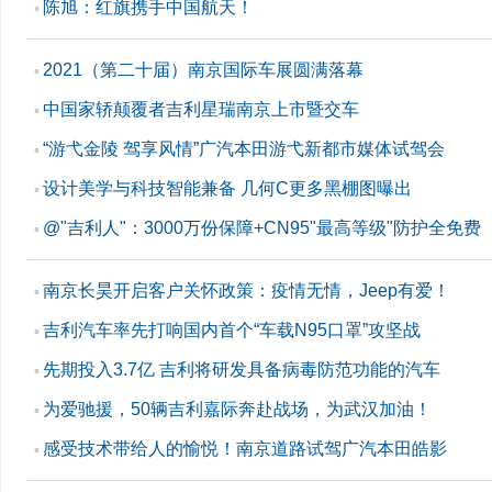
陈旭：红旗携手中国航天！
▪
2021（第二十届）南京国际车展圆满落幕
▪
中国家轿颠覆者吉利星瑞南京上市暨交车
▪
“游弋金陵 驾享风情”广汽本田游弋新都市媒体试驾会
▪
设计美学与科技智能兼备 几何C更多黑棚图曝出
▪
@"吉利人"：3000万份保障+CN95"最高等级"防护全免费
▪
南京长昊开启客户关怀政策：疫情无情，Jeep有爱！
▪
吉利汽车率先打响国内首个“车载N95口罩”攻坚战
▪
先期投入3.7亿 吉利将研发具备病毒防范功能的汽车
▪
为爱驰援，50辆吉利嘉际奔赴战场，为武汉加油！
▪
感受技术带给人的愉悦！南京道路试驾广汽本田皓影
▪