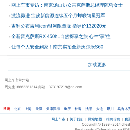
网上车市专访：南京汤山协众雷克萨斯总经理陈哲女士
▪
激流勇进 宝骏新能源连续五个月蝉联销量冠军
▪
吉利公布吉利icon银河限量版 指导价132020元
▪
全新雷克萨斯RX 450hL自然探享之旅 心生“享”往
▪
让每个人安全到家！南京实拍全新沃尔沃S60
▪
加载更多
网上车市常州站
周先生18662281314 邮箱：373197219@qq.com
常州
北京
上海
天津
天津滨海
重庆
长春
沈阳
大连
银川
乌鲁木
网上车市
|
关于我们
|
网站地图
|
招聘信息
|
联
Copyright © 1999 - 2014 ch
Email:service@cheshi.