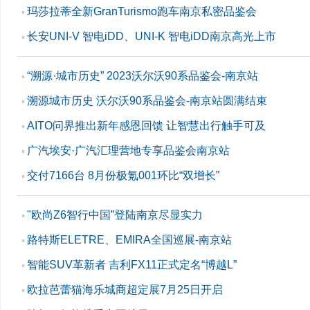
玛莎拉蒂全新GranTurismo跑车南京私密品鉴会
▪
长安UNI-V 智电iDD、UNI-K 智电iDD南京高光上市
▪
“溯源·城市历史” 2023沃尔沃90系品鉴会-南京站
▪
溯源城市历史 沃尔沃90系品鉴会-南京站圆满结束
▪
AITO问界推出新年感恩回馈 让智慧出行触手可及
▪
广汽埃安·广汽汇理营地专享品鉴会南京站
▪
交付7166台 8月份极氪001环比“双增长”
▪
"欧尚Z6智行中国”登陆南京尽显实力
▪
路特斯ELETRE、EMIRA全国巡展-南京站
▪
智能SUV革新者 吉利FX11正式定名“博越L”
▪
欧拉芭蕾猫海乐城商超定展7月25日开启
▪